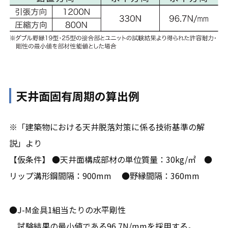
天井面固有周期の算出例
※「建築物における天井脱落対策に係る技術基準の解
説」より
【仮条件】 ●天井面構成部材の単位質量：30kg/㎡ ●
リップ溝形鋼間隔：900mm ●野縁間隔：360mm
●J-M金具1組当たりの水平剛性
試験結果の最小値である96.7N/mmを採用する。