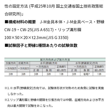
性の設定方法 (平成25年10月 国土交通省国土技術政策総
合研究所)」
■
構成材料の概要
J-M金具本体・J-M金具ベース・野縁
CW-19・CW-25(JIS A 6517)・リップ溝形鋼
100×50×20×t2.3mm(JIS G 3350)
■
試験因子と野縁1種類あたりの試験体数
1.※:水平(野縁直交)方向では、試験体形状が対称のため負側に試験を実施
しなかった。
2.リップ溝形鋼と野縁の間隔を引張方向では中間、圧縮方向および水平方
向は最大間隔で試験をおこなった。