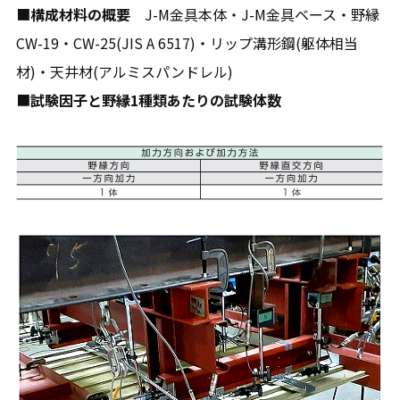
■
構成材料の概要
J-M金具本体・J-M金具ベース・野縁
CW-19・CW-25(JIS A 6517)・リップ溝形鋼(躯体相当
材)・天井材(アルミスパンドレル)
■
試験因子と野縁1種類あたりの試験体数