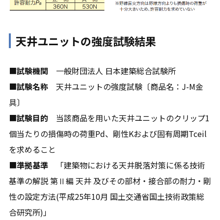
天井ユニットの強度試験結果
■
試験機関
一般財団法人 日本建築総合試験所
■
試験名称
天井ユニットの強度試験〔商品名：J-M金
具〕
■
試験目的
当該商品を用いた天井ユニットのクリップ1
個当たりの損傷時の荷重Pd、剛性Kおよび固有周期Tceil
を求めること
■
準拠基準
「建築物における天井脱落対策に係る技術
基準の解説 第Ⅱ編 天井 及びその部材・接合部の耐力・剛
性の設定方法(平成25年10月 国土交通省国土技術政策総
合研究所)」