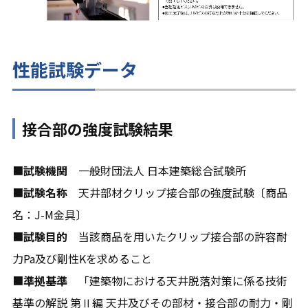
性能試験データ
接合部の強度試験結果
■
試験機関
一般財団法人 日本建築総合試験所
■
試験名称
天井部材クリップ接合部の強度試験〔商品
名：J-M金具〕
■
試験目的
当該商品を用いたクリップ接合部の許容耐
力Pa及び剛性Kを求めること
■
準拠基準
「建築物における天井脱落対策に係る技術
基準の解説 第Ⅱ編 天井及びその部材・接合部の耐力・剛