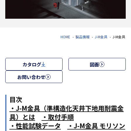
HOME
製品情報
J-M金具
J-M金具
カタログ
図面
お問い合わせ
目次
・J-M金具（準構造化天井下地用耐震金
具）とは
・取付手順
・性能試験データ
・J-M金具 モリソン