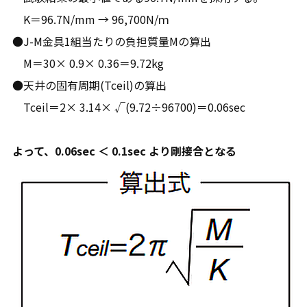
K＝96.7N/mm → 96,700N/ｍ
●J-M金具1組当たりの負担質量Mの算出
M＝30× 0.9× 0.36＝9.72kg
●天井の固有周期(Tceil)の算出
Tceil＝2× 3.14× √(9.72÷96700)＝0.06sec
よって、0.06sec ＜ 0.1sec より剛接合となる