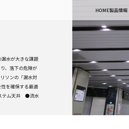
HOME
製品情報
の漏水が大きな課題
なり、落下の危険が
モリソンの「漏水対
全性を確保する最適
ステム天井 ●流水