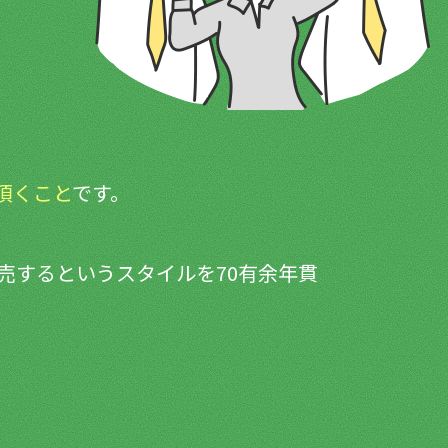
頂くこと
です。
売するというスタイルを70有余年貫
。