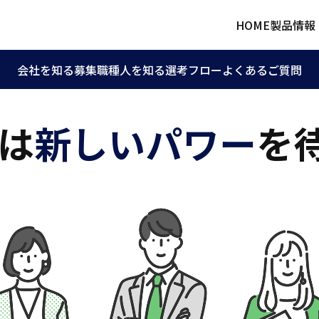
HOME
製品情報
会社を知る
募集職種
人を知る
選考フロー
よくあるご質問
”は
新しいパワー
を