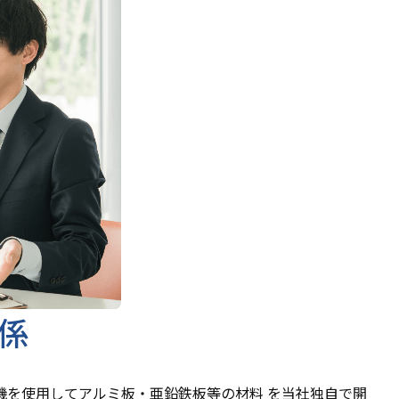
係
機を使用してアルミ板・亜鉛鉄板等の材料 を当社独自で開