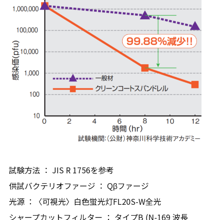
試験方法 ： JIS R 1756を参考
供試バクテリオファージ ： Qβファージ
光源 ：〈可視光〉白色蛍光灯FL20S-W全光
シャープカットフィルター ： タイプB (N-169 波長