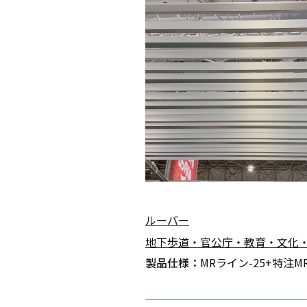
ルーバー
地下歩道・官公庁・教育・文化
製品仕様：
MRライン-25+特注MR