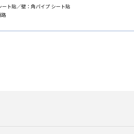
 シート貼／壁：角パイプ シート貼
通路