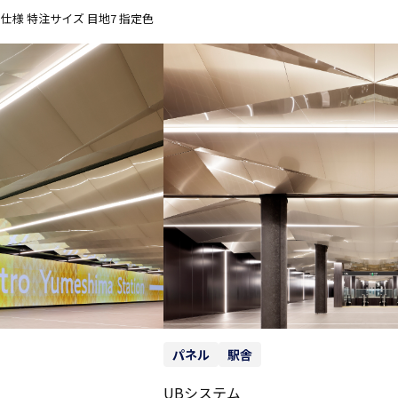
 UB仕様 特注サイズ 目地7 指定色
パネル
駅舎
UBシステム