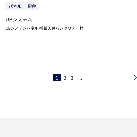
パネル
駅舎
UBシステム
UBシステムパネル 折紙天井バンクリア―材
1
2
3
...